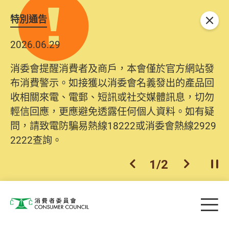
特別通告
關閉
2026.06.29
消委會提醒消費者及商戶，本會僅於官方網站發
布消費警示。如接獲以消委會名義發出的產品回
收相關來電、電郵、短訊或社交媒體訊息，切勿
輕信回應，更應避免透露任何個人資料。如有疑
問，請致電防騙易熱線18222或消委會熱線2929
2222查詢。
1
/
2
上一個
下一個
開
Skip to main content
目
消費者委員會