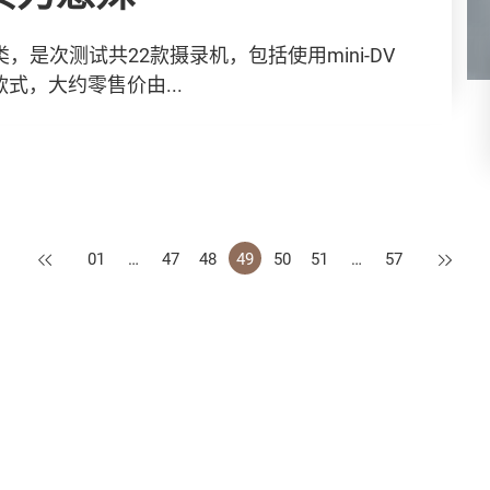
是次测试共22款摄录机，包括使用mini-DV
式，大约零售价由...
上一页
下一页
01
…
47
48
49
50
51
…
57