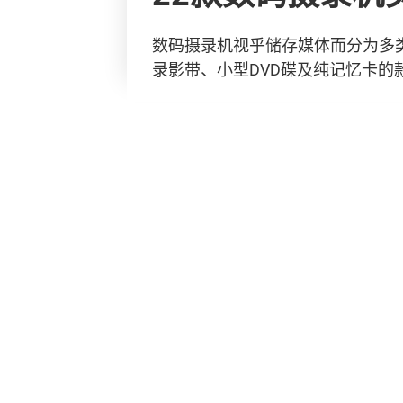
数码摄录机视乎储存媒体而分为多类，
录影带、小型DVD碟及纯记忆卡的款