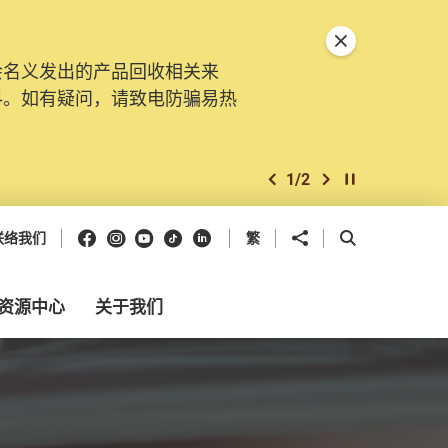
关闭特別通告
会名义发出的产品回收相关来
料。如有疑问，请致电防骗易热
1
/
2
上一个
下一个
开始/暂停幻灯
Facebook
Instagram
Youtube
抖音
领英
分享到
开启搜寻框
联络我们
繁
资源中心
关于我们