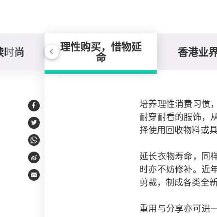
理性购买，惜物延
续时尚
香港业
命
理性购买，惜物延命
培养理性消费习惯
Facebook
耐穿耐看的服饰，
Twitter
择使用回收物料或
WhatsApp
延长衣物寿命，同
Weibo
时亦不妨修补。近
Email
剪裁，制成各类全
重用与分享亦可进