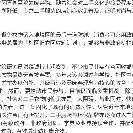
年闲置甚至沦为废弃物。随着社会对二手文化的接受程度
有所降低，专营二手服装的店铺亦愈见普及，证明时尚与
。
是避免衣物落入堆填区的最后一道防线。消费者可善用政
事务总署的「社区旧衣回收箱计划」，或参与非政府机构
。
政策研究员洪蔼诚博士观察到，不少市民其实有意回收或
量衣物最终无奈被弃置。多年来该会透过与学校、社区中
，并举办以修补、升级再造及零废弃理念为核心的教育工
注。然而，要推动市民参与，目前仍面临多重挑战：除
外，社会对二手衣物的偏见亦是一大阻碍。与此同时，快
消费者，进一步固化了既有的消费习惯。尽管近年本地
的关注意识有所提升，二手服装与环保品牌亦逐渐进入主
仍有赖政府、非政府组织、学界及业界持续合作，并配
续时尚，有效减少纺织废弃物。