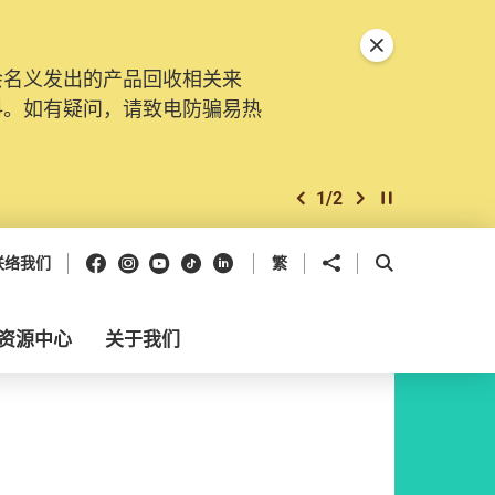
关闭特別通告
会名义发出的产品回收相关来
料。如有疑问，请致电防骗易热
1
/
2
上一个
下一个
开始/暂停幻灯
Facebook
Instagram
Youtube
抖音
领英
分享到
开启搜寻框
联络我们
繁
资源中心
关于我们