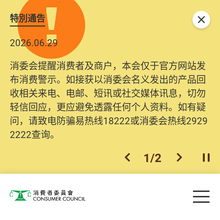
特別通告
关闭
2026.06.29
消委会提醒消费者及商户，本会仅于官方网站发
布消费警示。如接获以消委会名义发出的产品回
收相关来电、电邮、短讯或社交媒体讯息，切勿
轻信回应，更应避免透露任何个人资料。如有疑
问，请致电防骗易热线18222或消委会热线2929
2222查询。
1
/
2
上一个
下一个
开
Skip to main content
目
消费者委员会