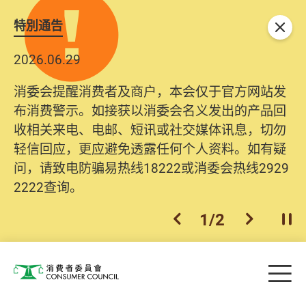
特別通告
关闭
2026.06.29
消委会提醒消费者及商户，本会仅于官方网站发
布消费警示。如接获以消委会名义发出的产品回
收相关来电、电邮、短讯或社交媒体讯息，切勿
轻信回应，更应避免透露任何个人资料。如有疑
问，请致电防骗易热线18222或消委会热线2929
2222查询。
1
/
2
上一个
下一个
开
Skip to main content
目
消费者委员会