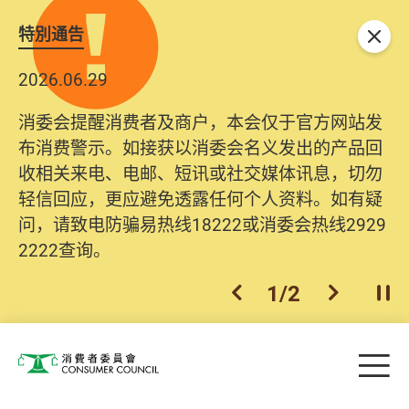
特別通告
关闭
2026.06.29
消委会提醒消费者及商户，本会仅于官方网站发
布消费警示。如接获以消委会名义发出的产品回
收相关来电、电邮、短讯或社交媒体讯息，切勿
轻信回应，更应避免透露任何个人资料。如有疑
问，请致电防骗易热线18222或消委会热线2929
2222查询。
1
/
2
上一个
下一个
开
Skip to main content
目
消费者委员会