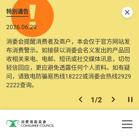
特別通告
关闭
2026.06.29
消委会提醒消费者及商户，本会仅于官方网站发
布消费警示。如接获以消委会名义发出的产品回
收相关来电、电邮、短讯或社交媒体讯息，切勿
轻信回应，更应避免透露任何个人资料。如有疑
问，请致电防骗易热线18222或消委会热线2929
2222查询。
1
/
2
上一个
下一个
开
Skip to main content
目
消费者委员会