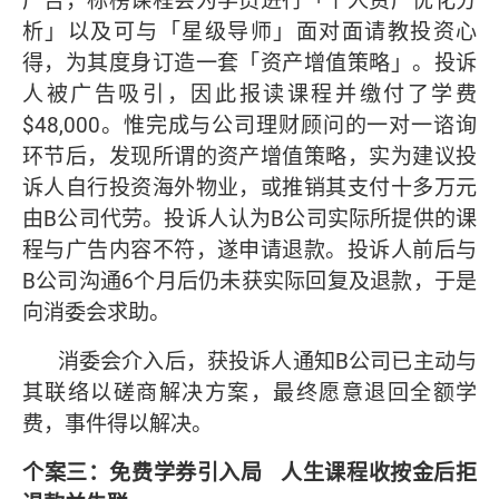
广告，标榜课程会为学员进行「个人资产优化分
析」以及可与「星级导师」面对面请教投资心
得，为其度身订造一套「资产增值策略」。投诉
人被广告吸引，因此报读课程并缴付了学费
$48,000。惟完成与公司理财顾问的一对一谘询
环节后，发现所谓的资产增值策略，实为建议投
诉人自行投资海外物业，或推销其支付十多万元
由B公司代劳。投诉人认为B公司实际所提供的课
程与广告内容不符，遂申请退款。投诉人前后与
B公司沟通6个月后仍未获实际回复及退款，于是
向消委会求助。
消委会介入后，获投诉人通知B公司已主动与
其联络以磋商解决方案，最终愿意退回全额学
费，事件得以解决。
个案三：免费学券引入局
人生课程收按金后拒