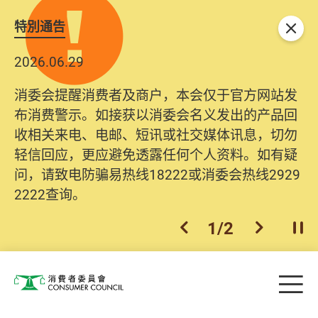
特別通告
关闭
2026.06.29
消委会提醒消费者及商户，本会仅于官方网站发
布消费警示。如接获以消委会名义发出的产品回
收相关来电、电邮、短讯或社交媒体讯息，切勿
轻信回应，更应避免透露任何个人资料。如有疑
问，请致电防骗易热线18222或消委会热线2929
2222查询。
1
/
2
上一个
下一个
开
Skip to main content
目
消费者委员会