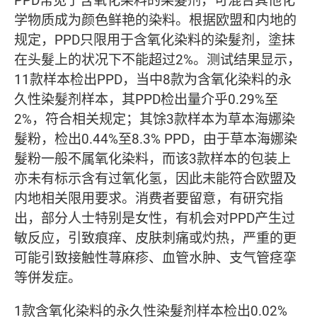
学物质成为颜色鲜艳的染料。根据欧盟和内地的
规定，PPD只限用于含氧化染料的染髮剂，塗抹
在头髮上的状况下不能超过2%。测试结果显示，
11款样本检出PPD，当中8款为含氧化染料的永
久性染髮剂样本，其PPD检出量介乎0.29%至
2%，符合相关规定；其馀3款样本为草本海娜染
髮粉，检出0.44%至8.3% PPD，由于草本海娜染
髮粉一般不属氧化染料，而该3款样本的包装上
亦未有标示含有过氧化氢，因此未能符合欧盟及
内地相关限用要求。消费者要留意，有研究指
出，部分人士特别是女性，有机会对PPD产生过
敏反应，引致痕痒、皮肤刺痛或灼热，严重的更
可能引致接触性荨麻疹、血管水肿、支气管痉挛
等併发症。
1款含氧化染料的永久性染髮剂样本检出0.02%