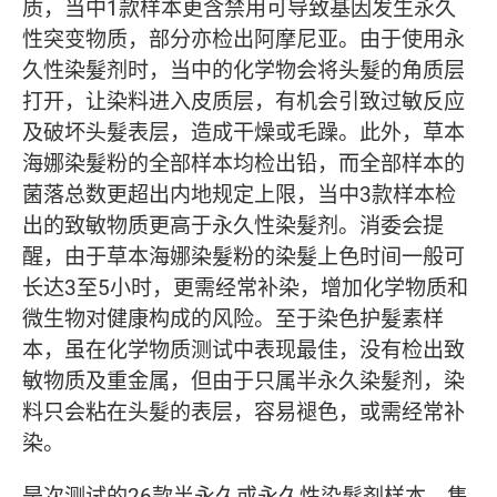
质，当中1款样本更含禁用可导致基因发生永久
性突变物质，部分亦检出阿摩尼亚。由于使用永
久性染髮剂时，当中的化学物会将头髮的角质层
打开，让染料进入皮质层，有机会引致过敏反应
及破坏头髮表层，造成干燥或毛躁。此外，草本
海娜染髮粉的全部样本均检出铅，而全部样本的
菌落总数更超出内地规定上限，当中3款样本检
出的致敏物质更高于永久性染髮剂。消委会提
醒，由于草本海娜染髮粉的染髮上色时间一般可
长达3至5小时，更需经常补染，增加化学物质和
微生物对健康构成的风险。至于染色护髮素样
本，虽在化学物质测试中表现最佳，没有检出致
敏物质及重金属，但由于只属半永久染髮剂，染
料只会粘在头髮的表层，容易褪色，或需经常补
染。
是次测试的26款半永久或永久性染髮剂样本，售