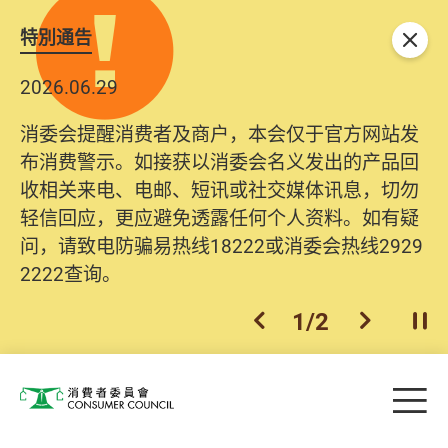
特別通告
关闭
2026.06.29
消委会提醒消费者及商户，本会仅于官方网站发
布消费警示。如接获以消委会名义发出的产品回
收相关来电、电邮、短讯或社交媒体讯息，切勿
轻信回应，更应避免透露任何个人资料。如有疑
问，请致电防骗易热线18222或消委会热线2929
2222查询。
1
/
2
上一个
下一个
开
Skip to main content
目
消费者委员会