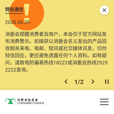
特別通告
关闭
2026.06.29
消委会提醒消费者及商户，本会仅于官方网站发
布消费警示。如接获以消委会名义发出的产品回
收相关来电、电邮、短讯或社交媒体讯息，切勿
轻信回应，更应避免透露任何个人资料。如有疑
问，请致电防骗易热线18222或消委会热线2929
2222查询。
1
/
2
上一个
下一个
开
Skip to main content
目
消费者委员会