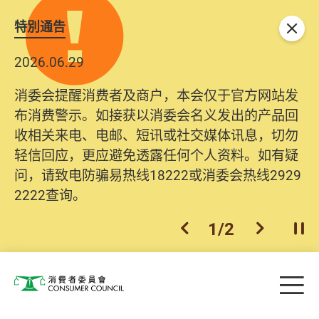
特別通告
关闭
2026.06.29
消委会提醒消费者及商户，本会仅于官方网站发
布消费警示。如接获以消委会名义发出的产品回
收相关来电、电邮、短讯或社交媒体讯息，切勿
轻信回应，更应避免透露任何个人资料。如有疑
问，请致电防骗易热线18222或消委会热线2929
2222查询。
1
/
2
上一个
下一个
开
Skip to main content
目
消费者委员会