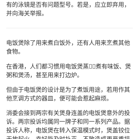
有的泳镜是否有问题型号。若是，应立即弃用，
并向海关举报。
电饭煲除了用来煮白饭外，还有人用来烹煮其他
食物。
在香港，人们都习惯用电饭煲蒸，煮有味饭、煲
粥和煲汤，甚至用来打边炉。
但由于电饭煲的设计是为了煮饭用途，若用作其
他烹调方式的器皿，便可能会惹起麻烦。
消委会接到两宗有关煲身连盖的电饭煲意外的投
诉。两宗投诉均属同一牌子和同一系列产品。据
投诉人称，电饭煲在转入保温模式时，煲盖铰位
无故起火。幸好能及时扑灭，不致造成更严重损