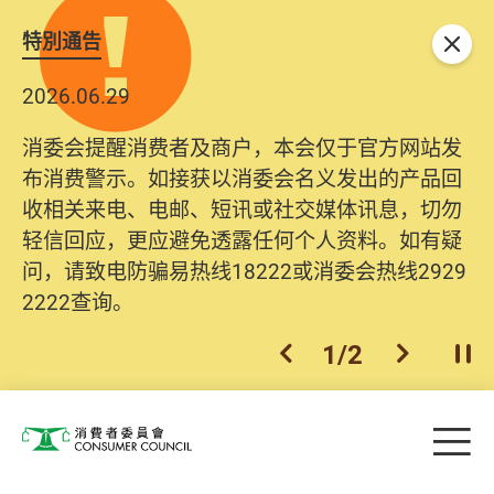
特別通告
关闭
2026.06.29
消委会提醒消费者及商户，本会仅于官方网站发
布消费警示。如接获以消委会名义发出的产品回
收相关来电、电邮、短讯或社交媒体讯息，切勿
轻信回应，更应避免透露任何个人资料。如有疑
问，请致电防骗易热线18222或消委会热线2929
2222查询。
1
/
2
上一个
下一个
开
Skip to main content
目
消费者委员会