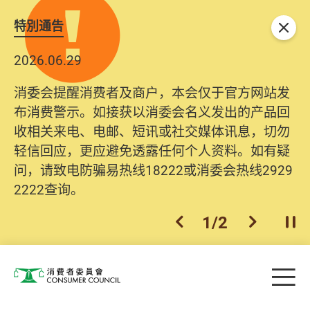
特別通告
关闭
2026.06.29
消委会提醒消费者及商户，本会仅于官方网站发
布消费警示。如接获以消委会名义发出的产品回
收相关来电、电邮、短讯或社交媒体讯息，切勿
轻信回应，更应避免透露任何个人资料。如有疑
问，请致电防骗易热线18222或消委会热线2929
2222查询。
1
/
2
上一个
下一个
开
Skip to main content
目
消费者委员会