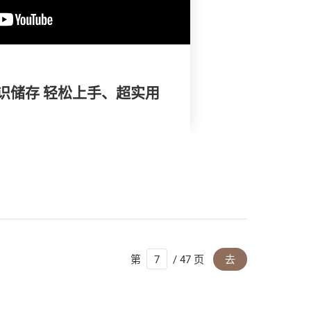
识储存 轻松上手、超实用
第
/ 47 页
去