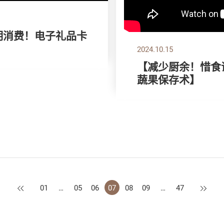
精明消费！电子礼品卡
2024.10.15
【减少厨余！惜食
蔬果保存术】
上一页
下一页
01
…
05
06
07
08
09
…
47