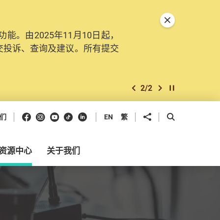
关闭特別通告
。由2025年11月10日起，
交投诉、查询及建议。所有提交
2
/
2
上一个
下一个
开始/暂停幻灯
Facebook
Instagram
Youtube
抖音
领英
分享到
开启搜寻框
们
EN
繁
资源中心
关于我们