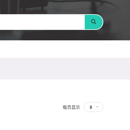
搜寻
每页显示
8