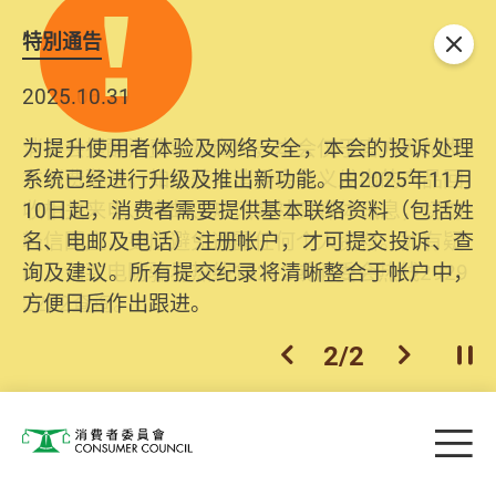
特別通告
关闭
2025.10.31
为提升使用者体验及网络安全，本会的投诉处理
系统已经进行升级及推出新功能。由2025年11月
10日起，消费者需要提供基本联络资料（包括姓
名、电邮及电话）注册帐户，才可提交投诉、查
询及建议。所有提交纪录将清晰整合于帐户中，
方便日后作出跟进。
2
/
2
上一个
下一个
开
Skip to main content
目
消费者委员会