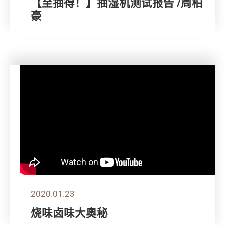
【至抽得！】抽湿机测试报告 /周柏
豪
2020.01.23
烧味卤味大奧秘