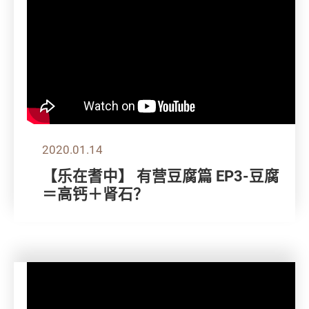
2020.01.14
【乐在耆中】 有营豆腐篇 EP3-豆腐
＝高钙＋肾石？