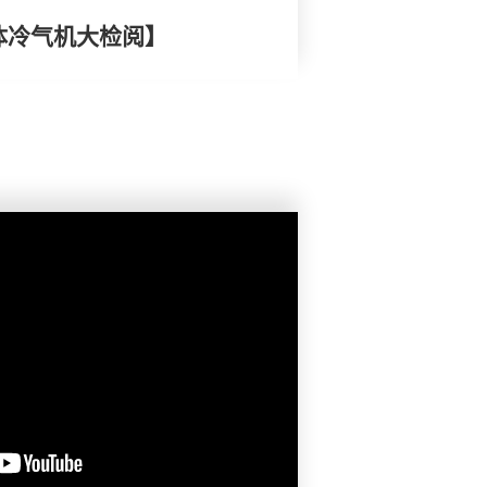
体冷气机大检阅】