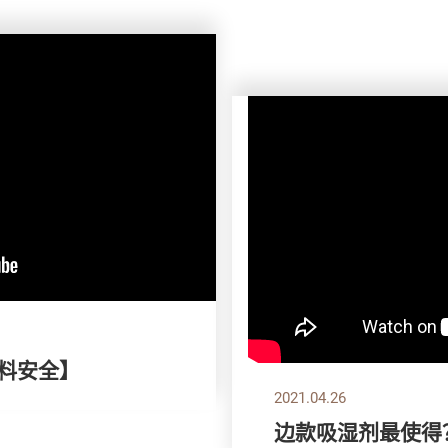
颜料安全】
2021.04.26
边款吸湿剂最使得