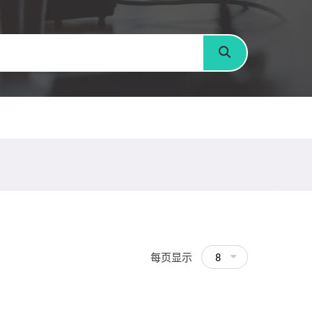
搜寻
每页显示
8