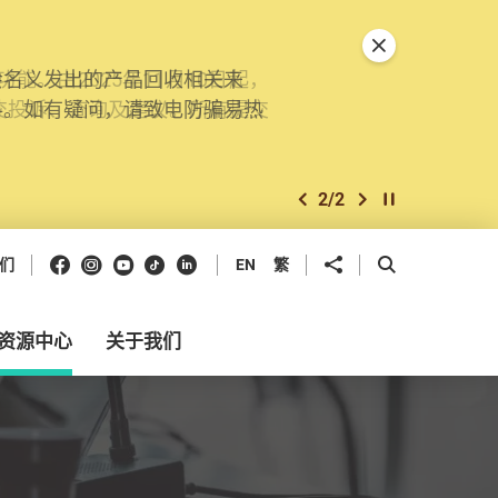
关闭特別通告
。由2025年11月10日起，
交投诉、查询及建议。所有提交
2
/
2
上一个
下一个
开始/暂停幻灯
Facebook
Instagram
Youtube
抖音
领英
分享到
开启搜寻框
们
EN
繁
资源中心
关于我们