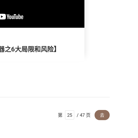
器之6大局限和风险】
第
/ 47 页
去