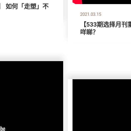
】 如何「走塑」不
2021.03.15
【533期选择月刊
咩睇？