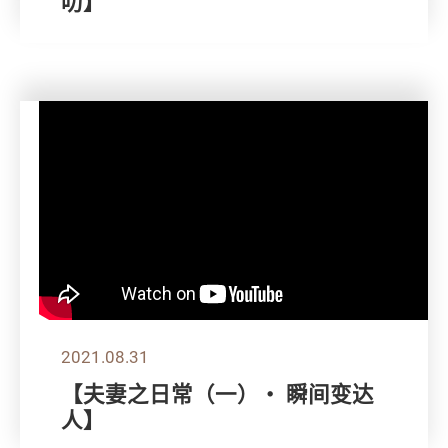
叻】
2021.08.31
【夫妻之日常（一）・ 瞬间变达
人】