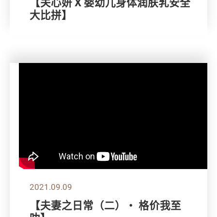
【关心妍 X 婴幼儿身体润肤乳安全
大比拼】
2021.09.09
【夫妻之日常（二）・ 格价我至