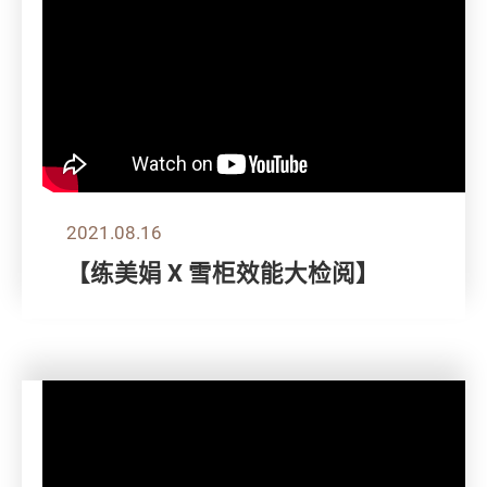
2021.08.16
【练美娟 X 雪柜效能大检阅】