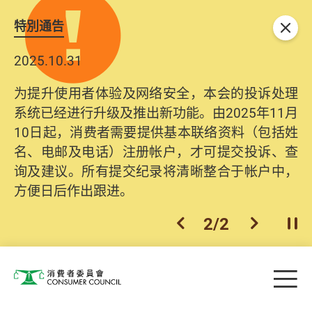
特別通告
关闭
2025.10.31
为提升使用者体验及网络安全，本会的投诉处理
系统已经进行升级及推出新功能。由2025年11月
10日起，消费者需要提供基本联络资料（包括姓
名、电邮及电话）注册帐户，才可提交投诉、查
询及建议。所有提交纪录将清晰整合于帐户中，
方便日后作出跟进。
2
/
2
上一个
下一个
开
Skip to main content
目
消费者委员会