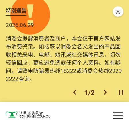
特別通告
关闭
2026.06.29
2025.10.31
消委会提醒消费者及商户，本会仅于官方网站发
为提升使用者体验及网络安全，本会的投诉处理
布消费警示。如接获以消委会名义发出的产品回
系统已经进行升级及推出新功能。由2025年11月
收相关来电、电邮、短讯或社交媒体讯息，切勿
10日起，消费者需要提供基本联络资料（包括姓
轻信回应，更应避免透露任何个人资料。如有疑
名、电邮及电话）注册帐户，才可提交投诉、查
问，请致电防骗易热线18222或消委会热线2929
询及建议。所有提交纪录将清晰整合于帐户中，
2222查询。
方便日后作出跟进。
2
/
2
上一个
下一个
开
Skip to main content
目
消费者委员会