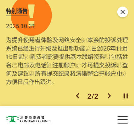
特別通告
关闭
2026.06.29
2025.10.31
消委会提醒消费者及商户，本会仅于官方网站发
为提升使用者体验及网络安全，本会的投诉处理
布消费警示。如接获以消委会名义发出的产品回
系统已经进行升级及推出新功能。由2025年11月
收相关来电、电邮、短讯或社交媒体讯息，切勿
10日起，消费者需要提供基本联络资料（包括姓
轻信回应，更应避免透露任何个人资料。如有疑
名、电邮及电话）注册帐户，才可提交投诉、查
问，请致电防骗易热线18222或消委会热线2929
询及建议。所有提交纪录将清晰整合于帐户中，
2222查询。
方便日后作出跟进。
2
/
2
上一个
下一个
开
Skip to main content
目
消费者委员会