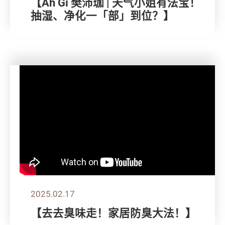
【Ah Gi 樊沛珈 | 天气小姐有法宝！
抽湿、净化一「部」到位？】
2025.02.17
【去去臭味走！家居防臭大法！】