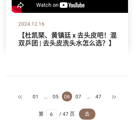
2024.12.16
【杜凯琹、黄镇廷 x 去头皮吧！混
双乒团 | 去头皮洗头水怎么选？】
上一页
下一页
01
…
05
06
07
…
47
第
/ 47 页
去