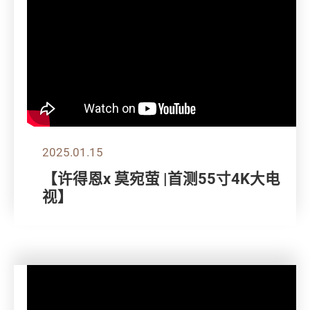
2025.01.15
【许得恩x 莫宛萤 |首测55寸4K大电
视】