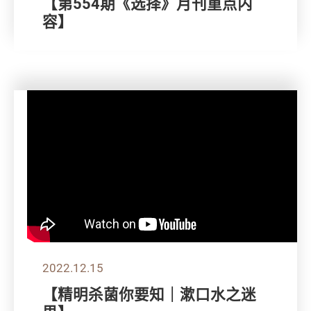
【第554期《选择》月刊重点内
容】
2022.12.15
【精明杀菌你要知｜漱口水之迷