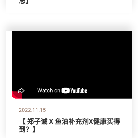
思】
2022.11.15
【 郑子诚 X 鱼油补充剂X健康买得
到？】