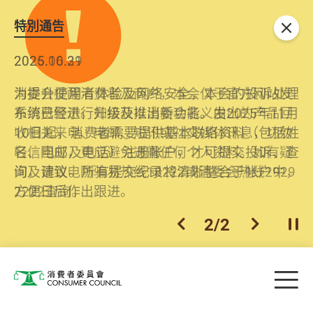
特別通告
关闭
2026.06.29
2025.10.31
消委会提醒消费者及商户，本会仅于官方网站发
为提升使用者体验及网络安全，本会的投诉处理
布消费警示。如接获以消委会名义发出的产品回
系统已经进行升级及推出新功能。由2025年11月
收相关来电、电邮、短讯或社交媒体讯息，切勿
10日起，消费者需要提供基本联络资料（包括姓
轻信回应，更应避免透露任何个人资料。如有疑
名、电邮及电话）注册帐户，才可提交投诉、查
问，请致电防骗易热线18222或消委会热线2929
询及建议。所有提交纪录将清晰整合于帐户中，
2222查询。
方便日后作出跟进。
2
/
2
上一个
下一个
开
Skip to main content
目
消费者委员会