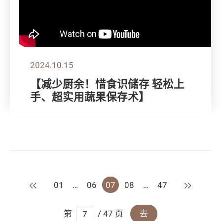
2024.10.15
【减少厨余！惜食识储存 轻松上
手、超实用蔬果保存术】
上一页
下一页
01
…
06
07
08
…
47
第
/ 47 页
去