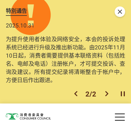
特別通告
关闭
2025.10.31
为提升使用者体验及网络安全，本会的投诉处理
系统已经进行升级及推出新功能。由2025年11月
10日起，消费者需要提供基本联络资料（包括姓
名、电邮及电话）注册帐户，才可提交投诉、查
询及建议。所有提交纪录将清晰整合于帐户中，
方便日后作出跟进。
2
/
2
上一个
下一个
开
Skip to main content
目
消费者委员会