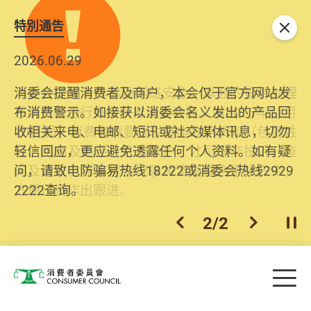
特別通告
关闭
2026.06.29
2025.10.31
消委会提醒消费者及商户，本会仅于官方网站发
为提升使用者体验及网络安全，本会的投诉处理
布消费警示。如接获以消委会名义发出的产品回
系统已经进行升级及推出新功能。由2025年11月
收相关来电、电邮、短讯或社交媒体讯息，切勿
10日起，消费者需要提供基本联络资料（包括姓
轻信回应，更应避免透露任何个人资料。如有疑
名、电邮及电话）注册帐户，才可提交投诉、查
问，请致电防骗易热线18222或消委会热线2929
询及建议。所有提交纪录将清晰整合于帐户中，
2222查询。
方便日后作出跟进。
2
/
2
上一个
下一个
开
Skip to main content
目
消费者委员会