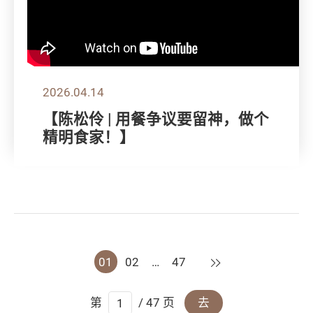
2026.04.14
【陈松伶 | 用餐争议要留神，做个
精明食家！】
下一页
01
02
…
47
第
/ 47 页
去