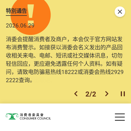
特別通告
关闭
2026.06.29
2025.10.31
消委会提醒消费者及商户，本会仅于官方网站发
为提升使用者体验及网络安全，本会的投诉处理
布消费警示。如接获以消委会名义发出的产品回
系统已经进行升级及推出新功能。由2025年11月
收相关来电、电邮、短讯或社交媒体讯息，切勿
10日起，消费者需要提供基本联络资料（包括姓
轻信回应，更应避免透露任何个人资料。如有疑
名、电邮及电话）注册帐户，才可提交投诉、查
问，请致电防骗易热线18222或消委会热线2929
询及建议。所有提交纪录将清晰整合于帐户中，
2222查询。
方便日后作出跟进。
2
/
2
上一个
下一个
开
Skip to main content
目
消费者委员会