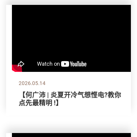
2026.05.14
【何广沛 | 炎夏开冷气想悭电?教你
点先最精明 !】