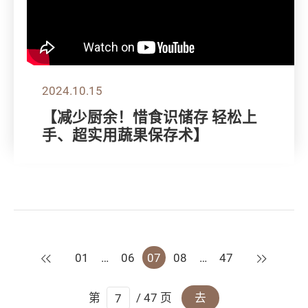
2024.10.15
【减少厨余！惜食识储存 轻松上
手、超实用蔬果保存术】
上一页
下一页
01
…
06
07
08
…
47
第
/ 47 页
去