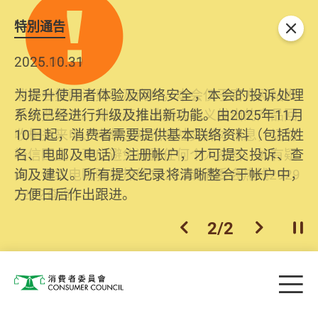
特別通告
关闭
2026.06.29
2025.10.31
消委会提醒消费者及商户，本会仅于官方网站发
为提升使用者体验及网络安全，本会的投诉处理
布消费警示。如接获以消委会名义发出的产品回
系统已经进行升级及推出新功能。由2025年11月
收相关来电、电邮、短讯或社交媒体讯息，切勿
10日起，消费者需要提供基本联络资料（包括姓
轻信回应，更应避免透露任何个人资料。如有疑
名、电邮及电话）注册帐户，才可提交投诉、查
问，请致电防骗易热线18222或消委会热线2929
询及建议。所有提交纪录将清晰整合于帐户中，
2222查询。
方便日后作出跟进。
2
/
2
上一个
下一个
开
Skip to main content
目
消费者委员会