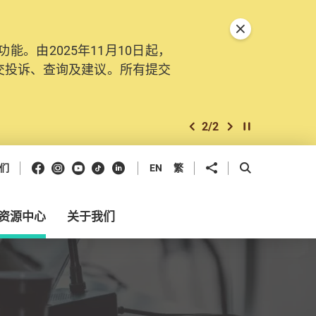
关闭特別通告
。由2025年11月10日起，
交投诉、查询及建议。所有提交
2
/
2
上一个
下一个
开始/暂停幻灯
Facebook
Instagram
Youtube
抖音
领英
分享到
开启搜寻框
们
EN
繁
资源中心
关于我们