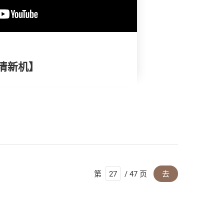
清新机】
第
/ 47 页
去