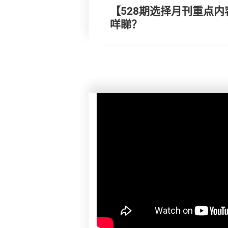
【528期选择月刊重点内
咩睇？