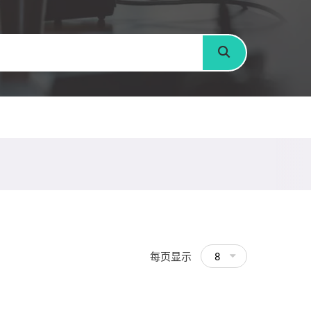
搜寻
每页显示
8