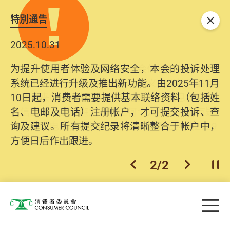
特別通告
关闭
2025.10.31
为提升使用者体验及网络安全，本会的投诉处理
系统已经进行升级及推出新功能。由2025年11月
10日起，消费者需要提供基本联络资料（包括姓
名、电邮及电话）注册帐户，才可提交投诉、查
询及建议。所有提交纪录将清晰整合于帐户中，
方便日后作出跟进。
2
/
2
上一个
下一个
开
Skip to main content
目
消费者委员会