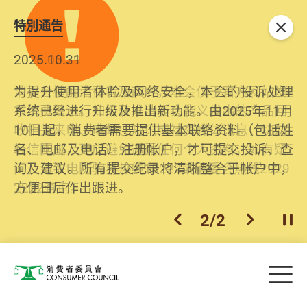
特別通告
关闭
2026.06.29
2025.10.31
消委会提醒消费者及商户，本会仅于官方网站发
为提升使用者体验及网络安全，本会的投诉处理
布消费警示。如接获以消委会名义发出的产品回
系统已经进行升级及推出新功能。由2025年11月
收相关来电、电邮、短讯或社交媒体讯息，切勿
10日起，消费者需要提供基本联络资料（包括姓
轻信回应，更应避免透露任何个人资料。如有疑
名、电邮及电话）注册帐户，才可提交投诉、查
问，请致电防骗易热线18222或消委会热线2929
询及建议。所有提交纪录将清晰整合于帐户中，
2222查询。
方便日后作出跟进。
2
/
2
上一个
下一个
开
Skip to main content
目
消费者委员会