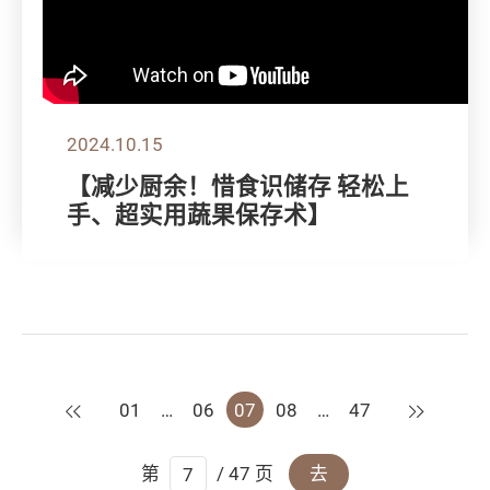
2024.10.15
【减少厨余！惜食识储存 轻松上
手、超实用蔬果保存术】
上一页
下一页
01
…
06
07
08
…
47
第
/ 47 页
去