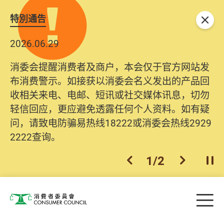
特別通告
关闭
2026.06.29
消委会提醒消费者及商户，本会仅于官方网站发
布消费警示。如接获以消委会名义发出的产品回
收相关来电、电邮、短讯或社交媒体讯息，切勿
轻信回应，更应避免透露任何个人资料。如有疑
问，请致电防骗易热线18222或消委会热线2929
2222查询。
1
/
2
上一个
下一个
开
Skip to main content
目
消费者委员会