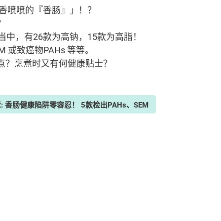
吃香喷喷的『香肠』」！？
？
当中，有26款为高钠，15款为高脂！
 或致癌物PAHs 等等。
点？烹煮时又有何健康贴士？
: 香肠健康陷阱零容忍！ 5款检出PAHs、SEM