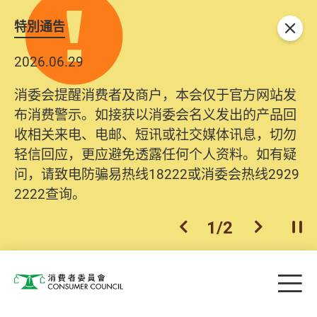
特別通告
关闭
2026.06.29
消委会提醒消费者及商户，本会仅于官方网站发
布消费警示。如接获以消委会名义发出的产品回
收相关来电、电邮、短讯或社交媒体讯息，切勿
轻信回应，更应避免透露任何个人资料。如有疑
问，请致电防骗易热线18222或消委会热线2929
2222查询。
1
/
2
上一个
下一个
开
Skip to main content
目
消费者委员会