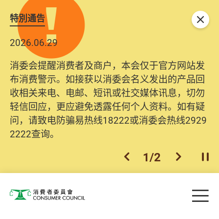
特別通告
关闭
2026.06.29
消委会提醒消费者及商户，本会仅于官方网站发
布消费警示。如接获以消委会名义发出的产品回
收相关来电、电邮、短讯或社交媒体讯息，切勿
轻信回应，更应避免透露任何个人资料。如有疑
问，请致电防骗易热线18222或消委会热线2929
2222查询。
1
/
2
上一个
下一个
开
Skip to main content
目
消费者委员会