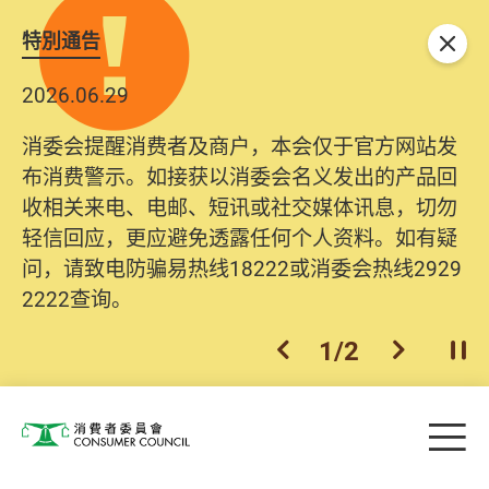
特別通告
关闭
2026.06.29
消委会提醒消费者及商户，本会仅于官方网站发
布消费警示。如接获以消委会名义发出的产品回
收相关来电、电邮、短讯或社交媒体讯息，切勿
轻信回应，更应避免透露任何个人资料。如有疑
问，请致电防骗易热线18222或消委会热线2929
2222查询。
1
/
2
上一个
下一个
开
Skip to main content
目
消费者委员会