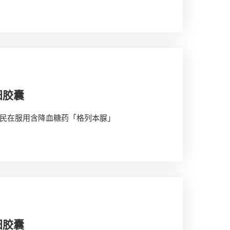
阳胶囊
民在服用含降血糖药「格列本脲」
阳胶囊