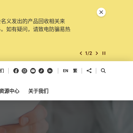
关闭特別通告
会名义发出的产品回收相关来
料。如有疑问，请致电防骗易热
1
/
2
上一个
下一个
开始/暂停幻灯
Facebook
Instagram
Youtube
抖音
领英
分享到
开启搜寻框
们
EN
繁
资源中心
关于我们