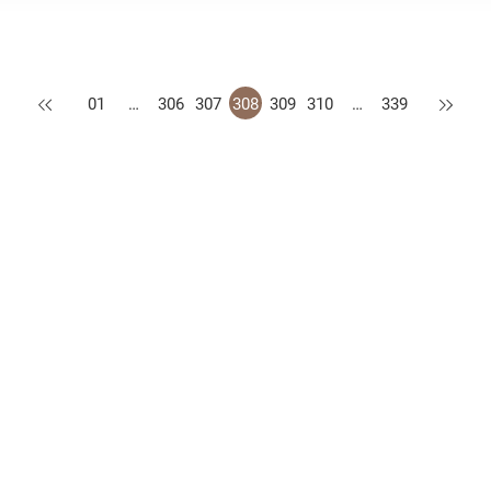
上一页
下一页
01
…
306
307
308
309
310
…
339
措施
公开资料守则
认可供应商名册
网站地图