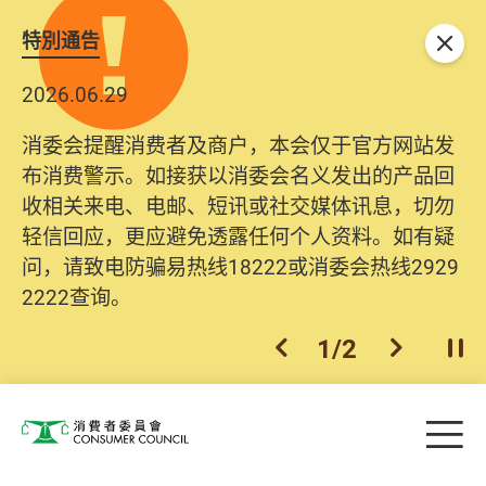
特別通告
关闭
2026.06.29
消委会提醒消费者及商户，本会仅于官方网站发
布消费警示。如接获以消委会名义发出的产品回
收相关来电、电邮、短讯或社交媒体讯息，切勿
轻信回应，更应避免透露任何个人资料。如有疑
问，请致电防骗易热线18222或消委会热线2929
2222查询。
1
/
2
上一个
下一个
开
Skip to main content
目
消费者委员会