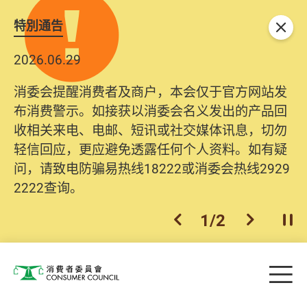
特別通告
关闭
2026.06.29
消委会提醒消费者及商户，本会仅于官方网站发
布消费警示。如接获以消委会名义发出的产品回
收相关来电、电邮、短讯或社交媒体讯息，切勿
轻信回应，更应避免透露任何个人资料。如有疑
问，请致电防骗易热线18222或消委会热线2929
2222查询。
1
/
2
上一个
下一个
开
Skip to main content
目
消费者委员会