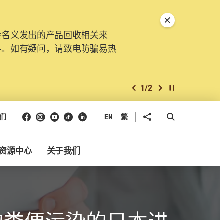
关闭特別通告
会名义发出的产品回收相关来
料。如有疑问，请致电防骗易热
1
/
2
上一个
下一个
开始/暂停幻灯
Facebook
Instagram
Youtube
抖音
领英
分享到
开启搜寻框
们
EN
繁
资源中心
关于我们