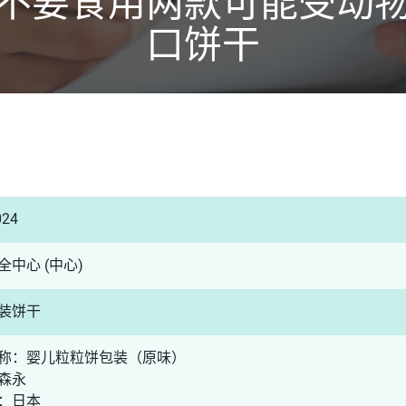
不要食用两款可能受动
口饼干
024
全中心 (中心)
装饼干
称：婴儿粒粒饼包装（原味）
森永
：日本