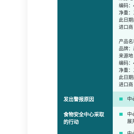
编码：4
净重：
此日期
进口商：J
产品名
品牌：
来源地
编码：4
净重：
此日期
进口商：J
中
发出警报原因
中
食物安全中心采取
展
的行动
中