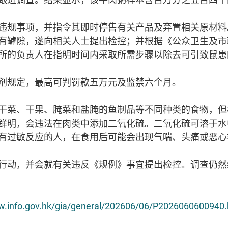
违规事项，并指令其即时停售有关产品及弃置相关原材料
有罅隙，遂向相关人士提出检控；并根据《公众卫生及市政条
所的负责人在指明时间内采取所需步骤以除去可引致鼠患
剂规定，最高可判罚款五万元及监禁六个月。
干菜、干果、腌菜和盐腌的鱼制品等不同种类的食物，但
鲜明，会违法在肉类中添加二氧化硫。二氧化硫可溶于水
有过敏反应的人，在食用后可能会出现气喘、头痛或恶心
行动，并会就有关违反《规例》事宜提出检控。调查仍然
www.info.gov.hk/gia/general/202606/06/P2026060600940