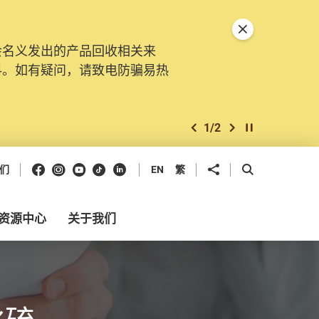
关闭特別通告
会名义发出的产品回收相关来
料。如有疑问，请致电防骗易热
1
/
2
上一个
下一个
开始/暂停幻灯
Facebook
Instagram
Youtube
抖音
领英
分享到
开启搜寻框
们
EN
繁
资源中心
关于我们