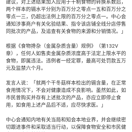
建议，对上述结果加入应用于干制食物的转换系数后，
两个样本的镉水平分别为百万分之零点一五和百万分之
零点一三，仍超出法例上限的百万分之零点一。中心会
通知涉事商户有关化验结果、指令该店铺全线分店停售
同批次的产品，及追查有关食物的来源和分销情况。」
根据《食物搀杂（金属杂质含量）规例》（第132V
章），任何人如售卖金属杂质浓度高于法定上限水平的
食物，即属违法。违例者一经定罪，最高可处罚款五万
元及监禁六个月。
发言人说：「就两个干冬菇样本检出的镉含量，在正常
食用情况下，不会对健康造成不良影响。虽然如此，如
市民曾购买并存有上述批次的产品，亦应立即停止食
用，如食用上述产品后不适，应尽快求医。」
中心会通知内地有关当局和知会本地业界，并会继续密
切跟进事件和采取适当行动，以保障食物安全和市民健