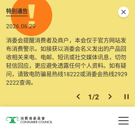
特別通告
关闭
2026.06.29
消委会提醒消费者及商户，本会仅于官方网站发
布消费警示。如接获以消委会名义发出的产品回
收相关来电、电邮、短讯或社交媒体讯息，切勿
轻信回应，更应避免透露任何个人资料。如有疑
问，请致电防骗易热线18222或消委会热线2929
2222查询。
1
/
2
上一个
下一个
开
Skip to main content
目
消费者委员会