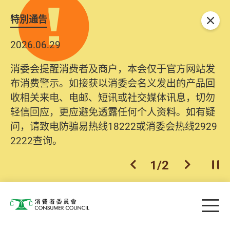
特別通告
关闭
2026.06.29
消委会提醒消费者及商户，本会仅于官方网站发
布消费警示。如接获以消委会名义发出的产品回
收相关来电、电邮、短讯或社交媒体讯息，切勿
轻信回应，更应避免透露任何个人资料。如有疑
问，请致电防骗易热线18222或消委会热线2929
2222查询。
1
/
2
上一个
下一个
开
Skip to main content
目
消费者委员会