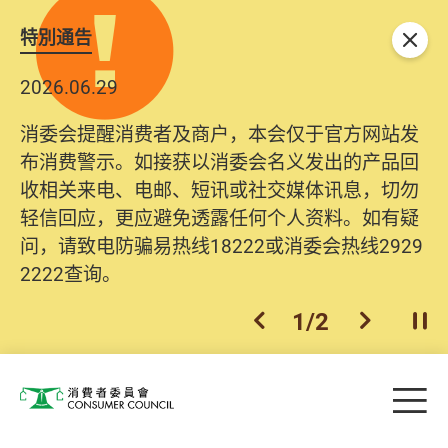
特別通告
关闭
2026.06.29
消委会提醒消费者及商户，本会仅于官方网站发
布消费警示。如接获以消委会名义发出的产品回
收相关来电、电邮、短讯或社交媒体讯息，切勿
轻信回应，更应避免透露任何个人资料。如有疑
问，请致电防骗易热线18222或消委会热线2929
2222查询。
1
/
2
上一个
下一个
开
Skip to main content
目
消费者委员会