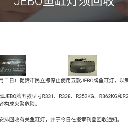
JEBO鱼缸灯须回收
月二日）促请市民立即停止使用五款
JEBO
牌鱼缸灯，以
现
JEBO
牌五款型号
R331
、
R338
、
R352KG
、
R362KG
和
R
者构成火警危险。
安排回收有关鱼缸灯，并
于
今日在报章刊登回收通知。