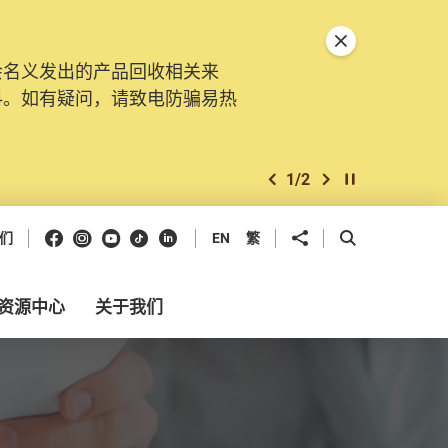
关闭特別通告
会名义发出的产品回收相关来
料。如有疑问，请致电防骗易热
1
/
2
上一个
下一个
开始/暂停幻灯
Facebook
Instagram
Youtube
抖音
领英
分享到
开启搜寻框
们
EN
繁
资源中心
关于我们