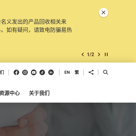
关闭特別通告
会名义发出的产品回收相关来
料。如有疑问，请致电防骗易热
1
/
2
上一个
下一个
开始/暂停幻灯
Facebook
Instagram
Youtube
抖音
领英
分享到
开启搜寻框
们
EN
繁
资源中心
关于我们