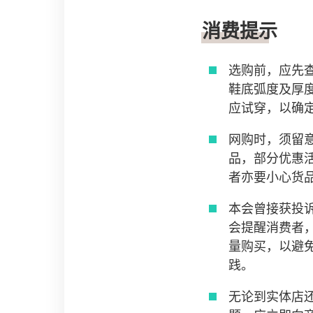
消费提示
选购前，应先
鞋底弧度及厚
应试穿，以确
网购时，须留
品，部分优惠
者亦要小心货
本会曾接获投
会提醒消费者
量购买，以避
践。
无论到实体店