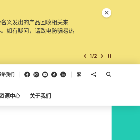
关闭特別通告
会名义发出的产品回收相关来
料。如有疑问，请致电防骗易热
1
/
2
上一个
下一个
开始/暂停幻灯
Facebook
Instagram
Youtube
抖音
领英
分享到
开启搜寻框
联络我们
繁
资源中心
关于我们