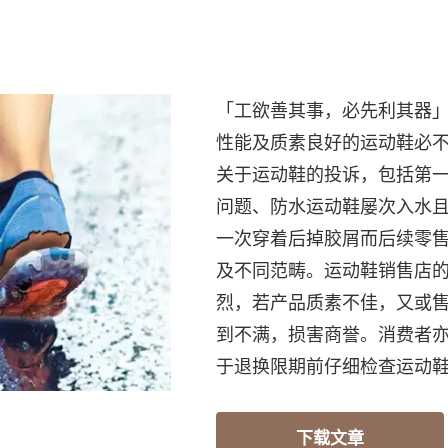
！
「工欲善其事，必先利其器
性能及质素良好的运动鞋必
关于运动鞋的投诉，包括第
问题、防水运动鞋屡次入水
一次穿着后掉胶屑而后续零
及不同范畴。运动鞋销售店
烈，若产品质素不佳，又或
到不满，损害商誉。消费者
于退换限期前仔细检查运动
下载文章