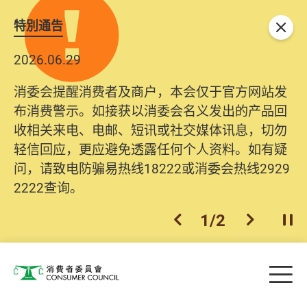
特別通告
关闭
2026.06.29
消委会提醒消费者及商户，本会仅于官方网站发
布消费警示。如接获以消委会名义发出的产品回
收相关来电、电邮、短讯或社交媒体讯息，切勿
轻信回应，更应避免透露任何个人资料。如有疑
问，请致电防骗易热线18222或消委会热线2929
2222查询。
1
/
2
上一个
下一个
开
Skip to main content
目
消费者委员会