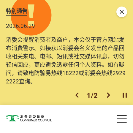
特別通告
关闭
2026.06.29
消委会提醒消费者及商户，本会仅于官方网站发
布消费警示。如接获以消委会名义发出的产品回
收相关来电、电邮、短讯或社交媒体讯息，切勿
轻信回应，更应避免透露任何个人资料。如有疑
问，请致电防骗易热线18222或消委会热线2929
2222查询。
1
/
2
上一个
下一个
开
Skip to main content
目
消费者委员会