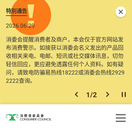
特別通告
关闭
2026.06.29
消委会提醒消费者及商户，本会仅于官方网站发
布消费警示。如接获以消委会名义发出的产品回
收相关来电、电邮、短讯或社交媒体讯息，切勿
轻信回应，更应避免透露任何个人资料。如有疑
问，请致电防骗易热线18222或消委会热线2929
2222查询。
1
/
2
上一个
下一个
开
Skip to main content
目
消费者委员会