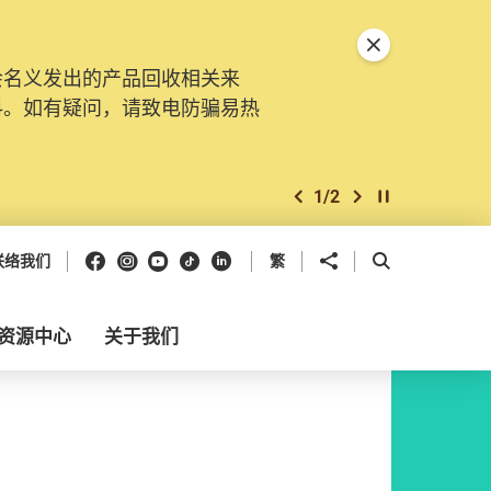
关闭特別通告
会名义发出的产品回收相关来
料。如有疑问，请致电防骗易热
1
/
2
上一个
下一个
开始/暂停幻灯
Facebook
Instagram
Youtube
抖音
领英
分享到
开启搜寻框
联络我们
繁
资源中心
关于我们