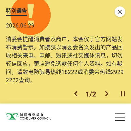
特別通告
关闭
2026.06.29
消委会提醒消费者及商户，本会仅于官方网站发
布消费警示。如接获以消委会名义发出的产品回
收相关来电、电邮、短讯或社交媒体讯息，切勿
轻信回应，更应避免透露任何个人资料。如有疑
问，请致电防骗易热线18222或消委会热线2929
2222查询。
1
/
2
上一个
下一个
开
Skip to main content
目
消费者委员会