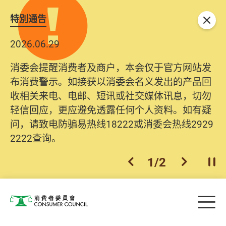
特別通告
关闭
2026.06.29
消委会提醒消费者及商户，本会仅于官方网站发
布消费警示。如接获以消委会名义发出的产品回
收相关来电、电邮、短讯或社交媒体讯息，切勿
轻信回应，更应避免透露任何个人资料。如有疑
问，请致电防骗易热线18222或消委会热线2929
2222查询。
1
/
2
上一个
下一个
开
Skip to main content
目
消费者委员会