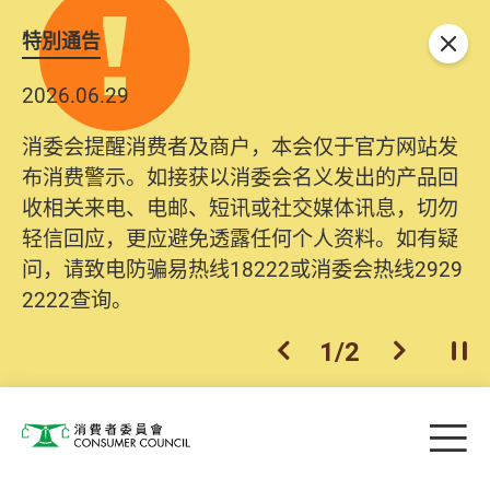
特別通告
关闭
2026.06.29
消委会提醒消费者及商户，本会仅于官方网站发
布消费警示。如接获以消委会名义发出的产品回
收相关来电、电邮、短讯或社交媒体讯息，切勿
轻信回应，更应避免透露任何个人资料。如有疑
问，请致电防骗易热线18222或消委会热线2929
2222查询。
1
/
2
上一个
下一个
开
Skip to main content
目
消费者委员会